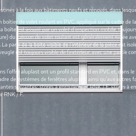
estinés à la fois aux bâtiments neufs et rénovés, dans lesq
 boîtier de volet roulant en PVC, appliqué sur le cadre de l
e la boîte est assuré par un volet d’inspection mobile, toujou
ieure) du caisson de volet roulant est généralement isolée a
a paroi de la boîte visible de l’intérieur de la pièce est is
aveugle est toujours visible de l’extérieur, avec une partie c
 l’offre aluplast ont un profil standard en PVC et, dans le c
cadre de systèmes de fenêtres aluplast ainsi qu’aux autres f
variantes suivantes: stores à enroulement RNK / E, stores à
ur RNK / F.