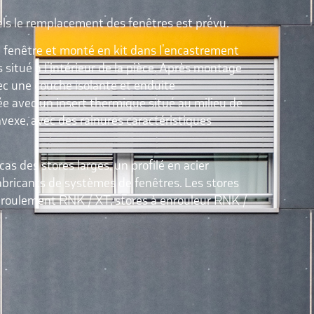
uels le remplacement des fenêtres est prévu.
a fenêtre et monté en kit dans l’encastrement
rs situé à l’intérieur de la pièce. Après montage
vec une couche isolante et enduite
olée avec un insert thermique situé au milieu de
onvexe, avec des rainures caractéristiques
as des stores larges, un profilé en acier
abricants de systèmes de fenêtres. Les stores
 enroulement RNK / XT, stores à enrouleur RNK /