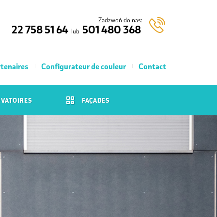
Zadzwoń do nas:
22 758 51 64
501 480 368
lub
tenaires
Configurateur de couleur
Contact
VATOIRES
FAÇADES