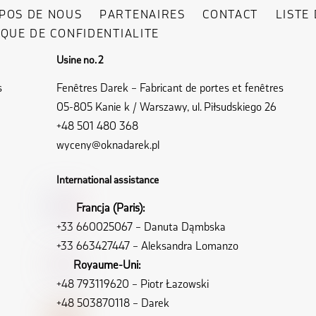
POS DE NOUS
PARTENAIRES
CONTACT
LISTE
IQUE DE CONFIDENTIALITE
Usine no. 2
s
Fenêtres Darek – Fabricant de portes et fenêtres
05-805 Kanie k / Warszawy, ul. Piłsudskiego 26
+48 501 480 368
wyceny@oknadarek.pl
International assistance
Francja (Paris):
+33 660025067
– Danuta Dąmbska
+33 663427447
– Aleksandra Lomanzo
Royaume-Uni:
+48 793119620
– Piotr Łazowski
+48 503870118
– Darek