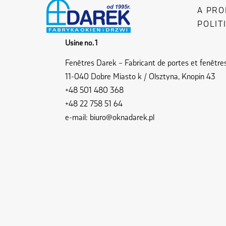
A PRO
POLIT
Usine no. 1
Fenêtres Darek – Fabricant de portes et fenêtre
11-040 Dobre Miasto k / Olsztyna, Knopin 43
+48 501 480 368
+48 22 758 51 64
e-mail:
biuro@oknadarek.pl