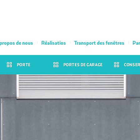
propos de nous
Réalisatios
Transport des fenétres
Par
PORTE
PORTES DE GARAGE
CONSER