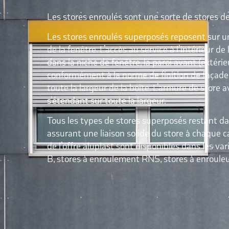
Les stores enroulés sont une sorte de stores d
Les stores enroulés superposés reposent sur un
de la fenêtre. L’accès au service à l’intérieur d
dans la niche de fenêtre, la paroi avant (extér
conformément à la norme de finition de façade. L
toute la largeur de la boîte. L’armure de store 
s’étendant sur toute la largeur.
Tous les types de stores superposés restant dans
assurant une liaison solide du store à chaque 
de l’offre aluplast sont disponibles dans les 
B, stores à enroulement RNS, stores à enroule